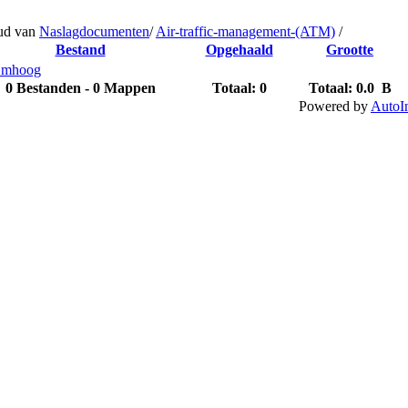
ud van
Naslagdocumenten
/
Air-traffic-management-(ATM)
/
Bestand
Opgehaald
Grootte
mhoog
0 Bestanden - 0 Mappen
Totaal: 0
Totaal:
0.0 B
Powered by
AutoI