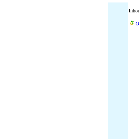
Inho
O