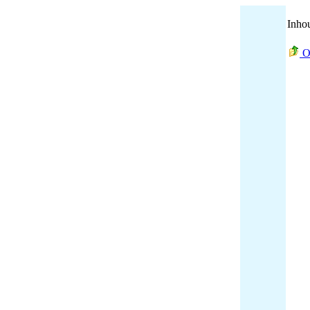
Inho
O