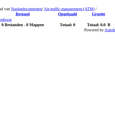
ud van
Naslagdocumenten
/
Air-traffic-management-(ATM)
/
Bestand
Opgehaald
Grootte
mhoog
0 Bestanden - 0 Mappen
Totaal: 0
Totaal:
0.0 B
Powered by
AutoI