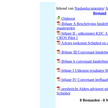
Inhoud van
Naslagdocumenten
/
A
Bestand
Omhoog
Bijlage A Beschrijving hinder
maatregelen
bijlage II - uitkomsten KDC A
CROS Pilot 1
Advies toekomst Schiphol en d
Bijlage III Convenant hinderb
Bijlage b convenant hinderbep
bijlage I Uitkomst resultaten
bijlage IV Convenant leefbaar
persbericht Alders adviseert m
Schiphol
8 Bestanden - 0