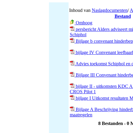
Inhoud van
Naslagdocumenten
/
A
Bestand
Omhoog
persbericht Alders adviseert m
Schiphol
Bijlage b convenant hinderbep
bijlage IV Convenant leefbaar
Advies toekomst Schiphol en d
Bijlage III Convenant hinderb
bijlage II - uitkomsten KDC A
CROS Pilot 1
bijlage I Uitkomst resultaten
Bijlage A Beschrijving hinder
maatregelen
8 Bestanden - 0