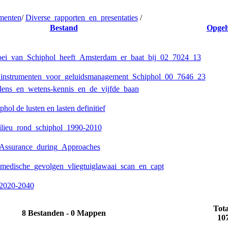
menten
/
Diverse_rapporten_en_presentaties
/
Bestand
Opgeh
ei_van_Schiphol_heeft_Amsterdam_er_baat_bij_02_7024_13
_instrumenten_voor_geluidsmanagement_Schiphol_00_7646_23
lens_en_wetens-kennis_en_de_vijfde_baan
l de lusten en lasten definitief
ieu_rond_schiphol_1990-2010
Assurance_during_Approaches
edische_gevolgen_vliegtuiglawaai_scan_en_capt
n2020-2040
Tota
8 Bestanden - 0 Mappen
10