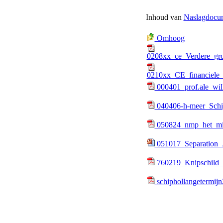
Inhoud van
Naslagdocu
Omhoog
0208xx_ce_Verdere_gro
0210xx_CE_financiele
000401_prof.ale_wil
040406-h-meer_Schipho
050824_nmp_het_mil
051017_Separation_
760219_Knipschild_m
schiphollangetermij