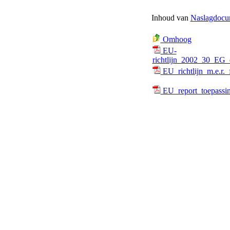
Inhoud van
Naslagdocu
Omhoog
EU-
richtlijn_2002_30_EG_
EU_richtlijn_m.e.r._f
EU_report_toepassing