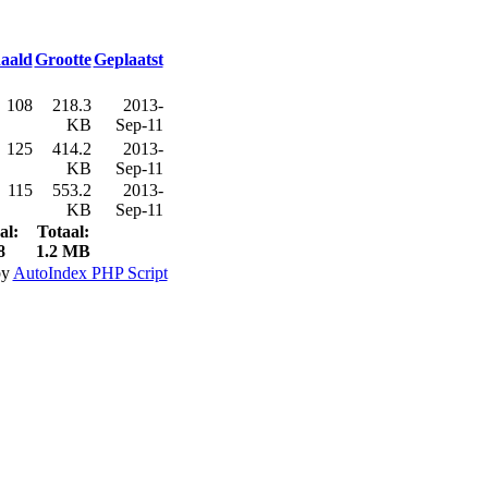
aald
Grootte
Geplaatst
108
218.3
2013-
KB
Sep-11
125
414.2
2013-
KB
Sep-11
115
553.2
2013-
KB
Sep-11
al:
Totaal:
8
1.2 MB
by
AutoIndex PHP Script