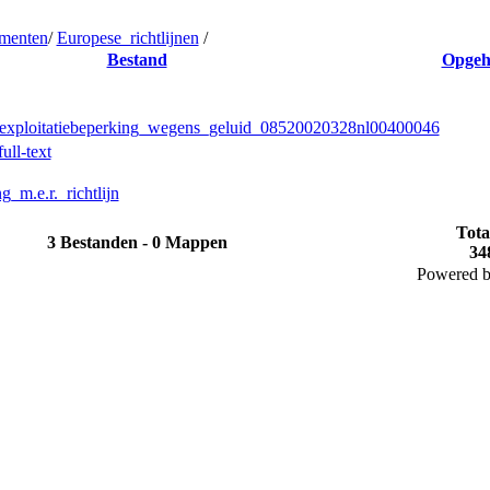
menten
/
Europese_richtlijnen
/
Bestand
Opgeh
exploitatiebeperking_wegens_geluid_08520020328nl00400046
ull-text
_m.e.r._richtlijn
Tota
3 Bestanden - 0 Mappen
34
Powered 