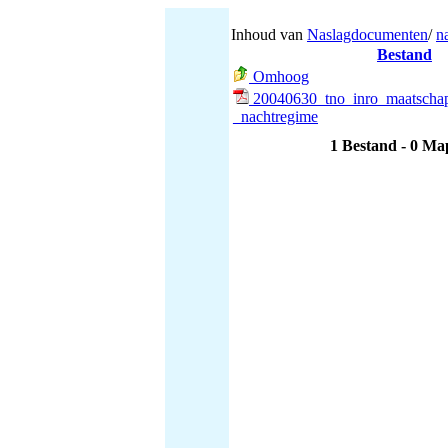
Inhoud van
Naslagdocumenten
/
n
Bestand
Omhoog
20040630_tno_inro_maatschapp
_nachtregime
1 Bestand - 0 M